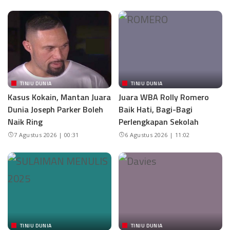
TINJU DUNIA
TINJU DUNIA
Kasus Kokain, Mantan Juara
Juara WBA Rolly Romero
Dunia Joseph Parker Boleh
Baik Hati, Bagi-Bagi
Naik Ring
Perlengkapan Sekolah
7 Agustus 2026 | 00:31
6 Agustus 2026 | 11:02
TINJU DUNIA
TINJU DUNIA