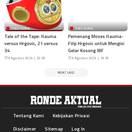
TINJU DUNIA
TINJU DUNIA
Tale of the Tape: Itauma
Pemenang Moses Itauma-
versus Hrgovic, 21 versus
Filip Hrgovic untuk Mengisi
34
Gelar Kosong IBF
4 Agustus 2026 | 20:38
4 Agustus 2026 | 18:50
MUAT LAGI
Tentang Kami
Kebijakan Privasi
Disclaimer
Sitemap
Log In