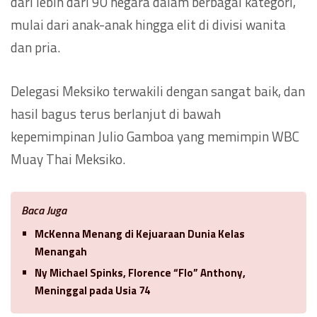
dari lebih dari 90 negara dalam berbagai kategori,
mulai dari anak-anak hingga elit di divisi wanita
dan pria.
Delegasi Meksiko terwakili dengan sangat baik, dan
hasil bagus terus berlanjut di bawah
kepemimpinan Julio Gamboa yang memimpin WBC
Muay Thai Meksiko.
Baca Juga
McKenna Menang di Kejuaraan Dunia Kelas
Menangah
Ny Michael Spinks, Florence “Flo” Anthony,
Meninggal pada Usia 74