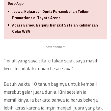
Baca Juga
Jadwal Kejuaraan Dunia Persembahan Teiken
Promotions di Toyota Arena
Abass Baraou Berjanji Bangkit Setelah Kehilangan
Gelar WBA
Advertisement
“Inilah yang saya cita-citakan sejak saya masih
kecil. Ini adalah impian besar saya.”
Butuh waktu 10 tahun baginya untuk kembali
merebut gelar juara dunia. Kini setelah ia
memilikinya, ia berkata bahwa ia harus bekerja
lebih keras karena ia ingin menjadi juara yang tak