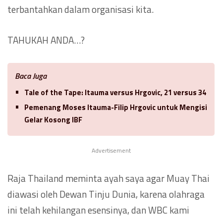
terbantahkan dalam organisasi kita.
TAHUKAH ANDA…?
Baca Juga
Tale of the Tape: Itauma versus Hrgovic, 21 versus 34
Pemenang Moses Itauma-Filip Hrgovic untuk Mengisi
Gelar Kosong IBF
Advertisement
Raja Thailand meminta ayah saya agar Muay Thai
diawasi oleh Dewan Tinju Dunia, karena olahraga
ini telah kehilangan esensinya, dan WBC kami