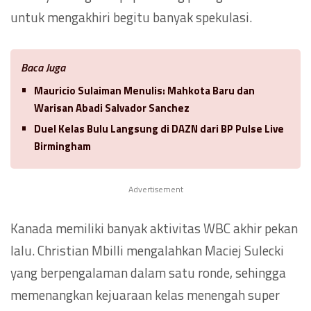
untuk mengakhiri begitu banyak spekulasi.
Baca Juga
Mauricio Sulaiman Menulis: Mahkota Baru dan
Warisan Abadi Salvador Sanchez
Duel Kelas Bulu Langsung di DAZN dari BP Pulse Live
Birmingham
Advertisement
Kanada memiliki banyak aktivitas WBC akhir pekan
lalu. Christian Mbilli mengalahkan Maciej Sulecki
yang berpengalaman dalam satu ronde, sehingga
memenangkan kejuaraan kelas menengah super