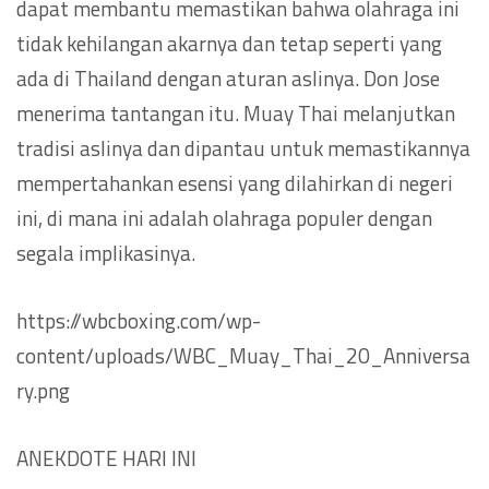
dapat membantu memastikan bahwa olahraga ini
tidak kehilangan akarnya dan tetap seperti yang
ada di Thailand dengan aturan aslinya. Don Jose
menerima tantangan itu. Muay Thai melanjutkan
tradisi aslinya dan dipantau untuk memastikannya
mempertahankan esensi yang dilahirkan di negeri
ini, di mana ini adalah olahraga populer dengan
segala implikasinya.
https://wbcboxing.com/wp-
content/uploads/WBC_Muay_Thai_20_Anniversa
ry.png
ANEKDOTE HARI INI