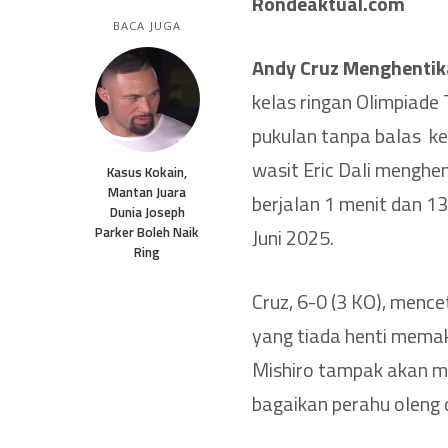
Rondeaktual.com
BACA JUGA
Andy Cruz Menghentika
kelas ringan Olimpiade
pukulan tanpa balas ke
wasit Eric Dali menghe
Kasus Kokain,
Mantan Juara
berjalan 1 menit dan 1
Dunia Joseph
Parker Boleh Naik
Juni 2025.
Ring
Cruz, 6-0 (3 KO), menc
yang tiada henti mema
Mishiro tampak akan m
bagaikan perahu oleng o