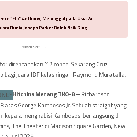
rence “Flo” Anthony, Meninggal pada Usia 74
uara Dunia Joseph Parker Boleh Naik Ring
Advertisement
ator direncanakan `12 ronde. Sekarang Cruz
b bagi juara IBF kelas ringan Raymond Muratalla.
Hitchins Menang TKO-8
– Richardson
8 atas George Kambosos Jr. Sebuah straight yang
an kepala menghabisi Kambosos, berlangsung di
ins, The Theater di Madison Square Garden, New
 14 Juni 2025.