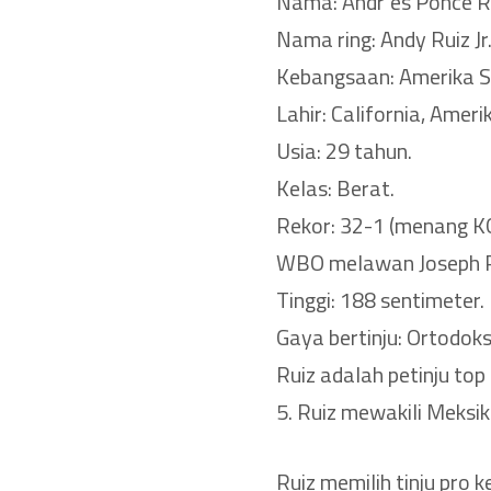
Nama: Andr`es Ponce Ru
Nama ring: Andy Ruiz Jr
Kebangsaan: Amerika Se
Lahir: California, Amer
Usia: 29 tahun.
Kelas: Berat.
Rekor: 32-1 (menang KO
WBO melawan Joseph P
Tinggi: 188 sentimeter.
Gaya bertinju: Ortodoks
Ruiz adalah petinju to
5. Ruiz mewakili Meksik
Ruiz memilih tinju pro 