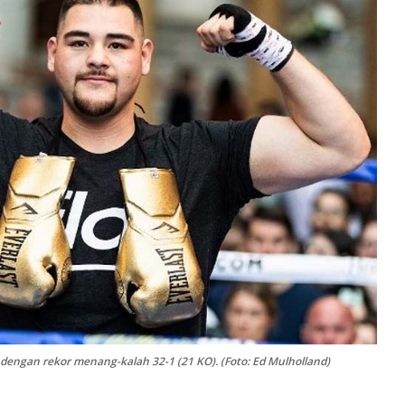
 dengan rekor menang-kalah 32-1 (21 KO). (Foto: Ed Mulholland)