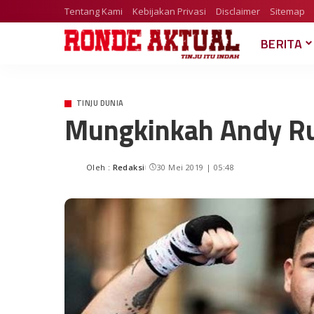
Tentang Kami
Kebijakan Privasi
Disclaimer
Sitemap
BERITA
TINJU DUNIA
Mungkinkah Andy Ru
Oleh :
Redaksi
30 Mei 2019 | 05:48