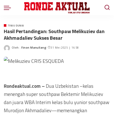
TINJU DUNIA
Hasil Pertandingan: Southpaw Melikuziev dan
Akhmadaliev Sukses Besar
Oleh :
Finon Manullang
31 Mei 2025 | 16:58
Rondeaktual.com –
Dua Uzbekistan –kelas
menengah super southpaw Bektemir Melikuziev
dan juara WBA Interim kelas bulu yunior southpaw
Murodjon Akhmadaliev—memenangkan