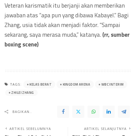
Veteran karismatik itu berjanji akan memberikan
jawaban atas “apa pun yang dibawa Kabayel.” Bagi
Zhang, usia tidak akan menjadi faktor. “Sampai
sekarang, saya merasa muda,” katanya.
(rr, sumber
boxing scene)
KELAS BERAT
KINGDOM ARENA
WBC INTERIM
TAGS:
ZHILEI ZHANG
BAGIKAN..
ARTIKEL SEBELUMNYA
ARTIKEL SELANJUTNYA