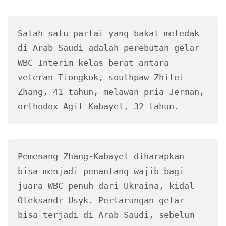
Salah satu partai yang bakal meledak 
di Arab Saudi adalah perebutan gelar 
WBC Interim kelas berat antara 
veteran Tiongkok, southpaw Zhilei 
Zhang, 41 tahun, melawan pria Jerman, 
orthodox Agit Kabayel, 32 tahun.
Pemenang Zhang-Kabayel diharapkan 
bisa menjadi penantang wajib bagi 
juara WBC penuh dari Ukraina, kidal 
Oleksandr Usyk. Pertarungan gelar 
bisa terjadi di Arab Saudi, sebelum 