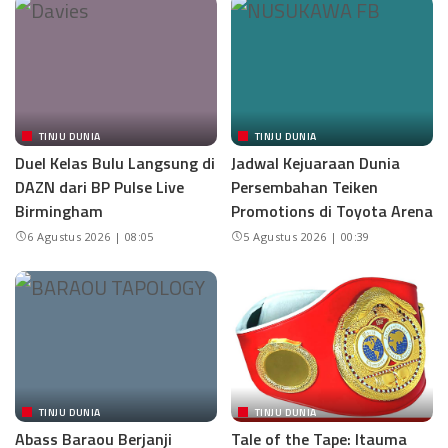
TINJU DUNIA
TINJU DUNIA
Duel Kelas Bulu Langsung di
Jadwal Kejuaraan Dunia
DAZN dari BP Pulse Live
Persembahan Teiken
Birmingham
Promotions di Toyota Arena
6 Agustus 2026 | 08:05
5 Agustus 2026 | 00:39
TINJU DUNIA
TINJU DUNIA
Abass Baraou Berjanji
Tale of the Tape: Itauma