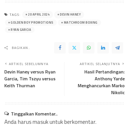
20 APRIL 2024
DEVIN HANEY
TAGS:
GOLDEN BOY PROMOTIONS
MATCHROOM BOXING
RYAN GARCIA
BAGIKAN..
ARTIKEL SEBELUMNYA
ARTIKEL SELANJUTNYA
Devin Haney versus Ryan
Hasil Pertandingan:
Garcia, Tim Tszyu versus
Anthony Yarde
Keith Thurman
Menghancurkan Marko
Nikolic
Tinggalkan Komentar..
Anda harus
masuk
untuk berkomentar.