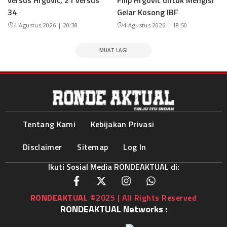
34
Gelar Kosong IBF
4 Agustus 2026 | 20:38
4 Agustus 2026 | 18:50
MUAT LAGI
Tentang Kami
Kebijakan Privasi
Disclaimer
Sitemap
Log In
Ikuti Sosial Media RONDEAKTUAL di:
RONDEAKTUAL
©2025 | All Rights Reserved
RONDEAKTUAL Networks :