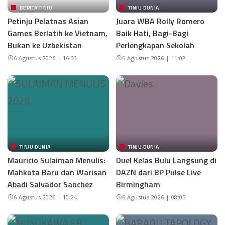
BERITA TINJU
TINJU DUNIA
Petinju Pelatnas Asian
Juara WBA Rolly Romero
Games Berlatih ke Vietnam,
Baik Hati, Bagi-Bagi
Bukan ke Uzbekistan
Perlengkapan Sekolah
6 Agustus 2026 | 16:33
6 Agustus 2026 | 11:02
TINJU DUNIA
TINJU DUNIA
Mauricio Sulaiman Menulis:
Duel Kelas Bulu Langsung di
Mahkota Baru dan Warisan
DAZN dari BP Pulse Live
Abadi Salvador Sanchez
Birmingham
6 Agustus 2026 | 10:24
6 Agustus 2026 | 08:05