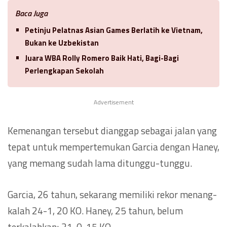
Baca Juga
Petinju Pelatnas Asian Games Berlatih ke Vietnam,
Bukan ke Uzbekistan
Juara WBA Rolly Romero Baik Hati, Bagi-Bagi
Perlengkapan Sekolah
Advertisement
Kemenangan tersebut dianggap sebagai jalan yang
tepat untuk mempertemukan Garcia dengan Haney,
yang memang sudah lama ditunggu-tunggu.
Garcia, 26 tahun, sekarang memiliki rekor menang-
kalah 24-1, 20 KO. Haney, 25 tahun, belum
terkalahkan; 31-0, 15 KO.