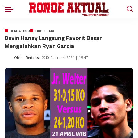
BERITA TINJU
TINJU DUNIA
Devin Haney Langsung Favorit Besar
Mengalahkan Ryan Garcia
Oleh :
Redaksi
10 Februari 2024 | 15:47