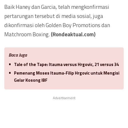
Baik Haney dan Garcia, telah mengkonfirmasi
pertarungan tersebut di media sosial, juga
dikonfirmasi oleh Golden Boy Promotions dan
Matchroom Boxing.
(Rondeaktual.com)
Baca Juga
Tale of the Tape: Itauma versus Hrgovic, 21 versus 34
Pemenang Moses Itauma-Filip Hrgovic untuk Mengisi
Gelar Kosong IBF
Advertisement