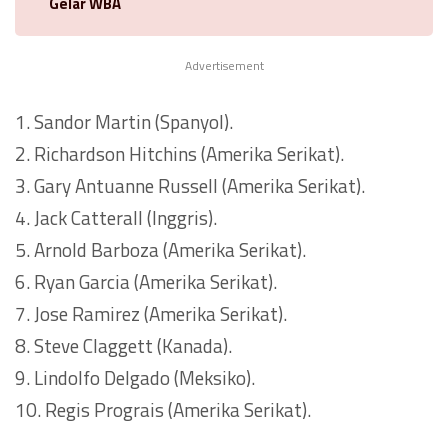
Gelar WBA
Advertisement
1. Sandor Martin (Spanyol).
2. Richardson Hitchins (Amerika Serikat).
3. Gary Antuanne Russell (Amerika Serikat).
4. Jack Catterall (Inggris).
5. Arnold Barboza (Amerika Serikat).
6. Ryan Garcia (Amerika Serikat).
7. Jose Ramirez (Amerika Serikat).
8. Steve Claggett (Kanada).
9. Lindolfo Delgado (Meksiko).
10. Regis Prograis (Amerika Serikat).