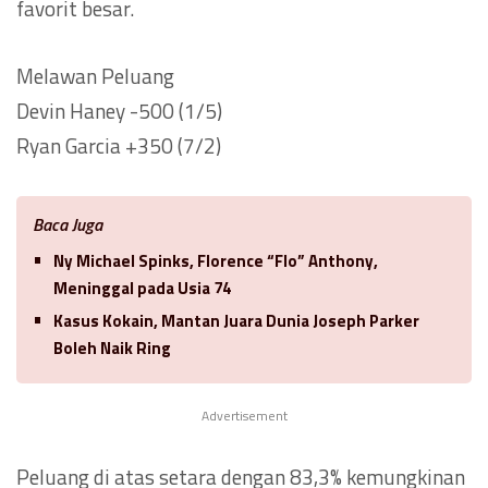
favorit besar.
Melawan Peluang
Devin Haney -500 (1/5)
Ryan Garcia +350 (7/2)
Baca Juga
Ny Michael Spinks, Florence “Flo” Anthony,
Meninggal pada Usia 74
Kasus Kokain, Mantan Juara Dunia Joseph Parker
Boleh Naik Ring
Advertisement
Peluang di atas setara dengan 83,3% kemungkinan