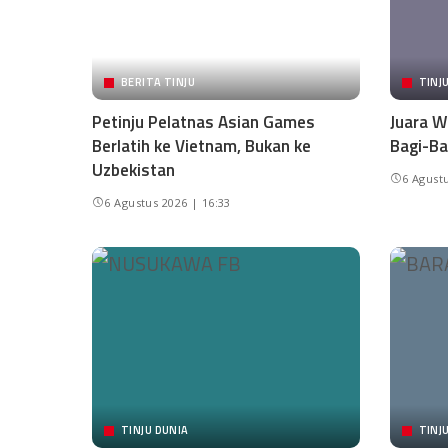
BERITA TINJU
TINJ
Petinju Pelatnas Asian Games
Juara W
Berlatih ke Vietnam, Bukan ke
Bagi-Ba
Uzbekistan
6 Agustu
6 Agustus 2026 | 16:33
TINJU DUNIA
TINJ