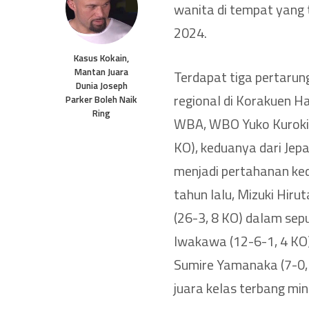
wanita di tempat yang t
2024.
Kasus Kokain,
Mantan Juara
Terdapat tiga pertarun
Dunia Joseph
regional di Korakuen Ha
Parker Boleh Naik
Ring
WBA, WBO Yuko Kuroki 
KO), keduanya dari Jep
menjadi pertahanan ked
tahun lalu, Mizuki Hiru
(26-3, 8 KO) dalam sep
Iwakawa (12-6-1, 4 K
Sumire Yamanaka (7-0, 
juara kelas terbang m