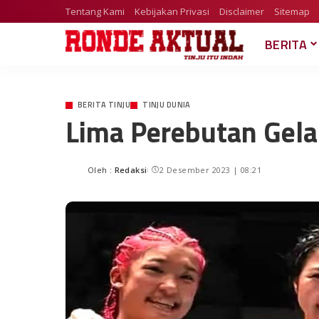
Tentang Kami
Kebijakan Privasi
Disclaimer
Sitemap
BERITA
BERITA TINJU
TINJU DUNIA
Lima Perebutan Gelar
Oleh :
Redaksi
2 Desember 2023 | 08:21