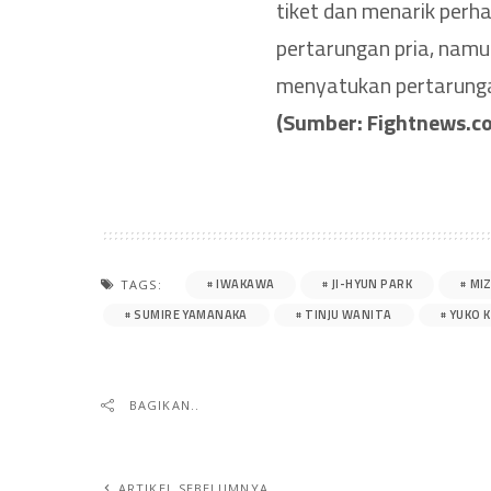
tiket dan menarik perh
pertarungan pria, namu
menyatukan pertarungan 
(Sumber: Fightnews.co
IWAKAWA
JI-HYUN PARK
MIZ
TAGS:
SUMIRE YAMANAKA
TINJU WANITA
YUKO 
BAGIKAN..
ARTIKEL SEBELUMNYA