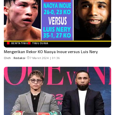
BERITA TINJU
TINJU DUNIA
Mengerikan Rekor KO Naoya Inoue versus Luis Nery
Oleh :
Redaksi
7 Maret 2024 | 01:36