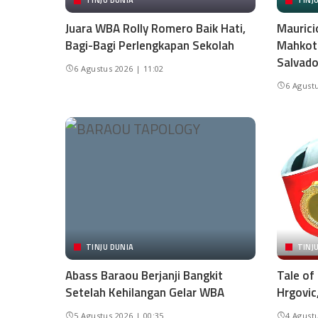
TINJU DUNIA
TINJ
Juara WBA Rolly Romero Baik Hati,
Maurici
Bagi-Bagi Perlengkapan Sekolah
Mahkota
Salvado
6 Agustus 2026 | 11:02
6 Agustu
TINJU DUNIA
TINJ
Abass Baraou Berjanji Bangkit
Tale of
Setelah Kehilangan Gelar WBA
Hrgovic
5 Agustus 2026 | 00:35
4 Agustu