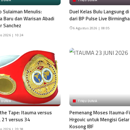
U DUNIA
TINJU DUNIA
o Sulaiman Menulis:
Duel Kelas Bulu Langsung d
 Baru dan Warisan Abadi
dari BP Pulse Live Birmingh
r Sanchez
6 Agustus 2026 | 08:05
s 2026 | 10:24
U DUNIA
TINJU DUNIA
 the Tape: Itauma versus
Pemenang Moses Itauma-Fi
, 21 versus 34
Hrgovic untuk Mengisi Gelar
Kosong IBF
s 2026 | 20:38