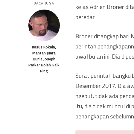
BACA JUGA
kelas Adrien Broner dit
beredar.
Broner ditangkap hari M
perintah penangkapanny
Kasus Kokain,
Mantan Juara
awal bulan ini. Dia dip
Dunia Joseph
Parker Boleh Naik
Ring
Surat perintah bangku 
Desember 2017. Dia awa
ngebut, tidak ada pend
itu, dia tidak muncul d
penangkapan sebelumnya