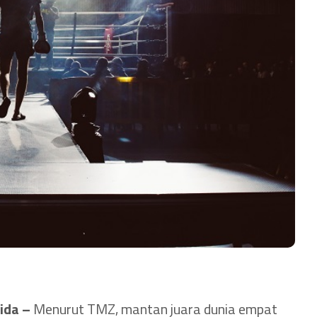
ida –
Menurut TMZ, mantan juara dunia empat