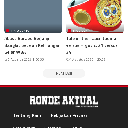
TINJU DUNIA
TINJU DUNIA
Abass Baraou Berjanji
Tale of the Tape: Itauma
Bangkit Setelah Kehilangan
versus Hrgovic, 21 versus
Gelar WBA
34
5 Agustus 2026 | 00:35
4 Agustus 2026 | 20:38
MUAT LAGI
Tentang Kami
Kebijakan Privasi
Disclaimer
Sitemap
Log In