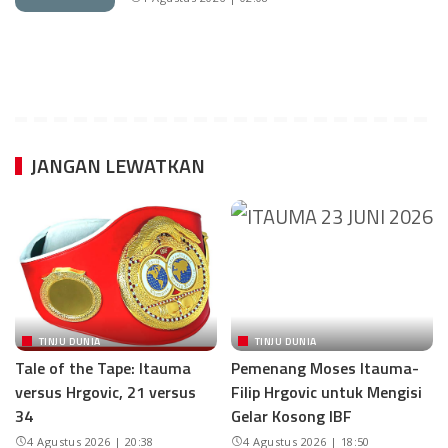
JANGAN LEWATKAN
TINJU DUNIA
TINJU DUNIA
Tale of the Tape: Itauma
Pemenang Moses Itauma-
versus Hrgovic, 21 versus
Filip Hrgovic untuk Mengisi
34
Gelar Kosong IBF
4 Agustus 2026 | 20:38
4 Agustus 2026 | 18:50