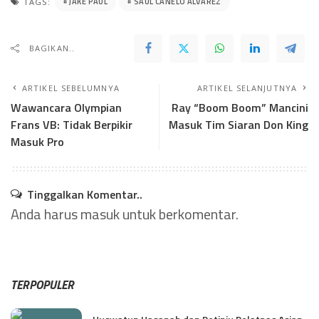
JAKE PAUL
SAUL CANELO ALVAREZ
TAGS:
BAGIKAN..
ARTIKEL SEBELUMNYA
ARTIKEL SELANJUTNYA
Wawancara Olympian
Ray “Boom Boom” Mancini
Frans VB: Tidak Berpikir
Masuk Tim Siaran Don King
Masuk Pro
Tinggalkan Komentar..
Anda harus
masuk
untuk berkomentar.
TERPOPULER