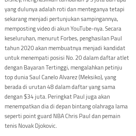
yang dulunya adalah roti dan menteganya tetapi
sekarang menjadi pertunjukan sampingannya,
memposting video di akun YouTube-nya. Secara
keseluruhan, menurut Forbes, penghasilan Paul
tahun 2020 akan membuatnya menjadi kandidat
untuk menempati posisi No. 20 dalam daftar atlet
dengan Bayaran Tertinggi, mengalahkan petinju
top dunia Saul Canelo Alvarez (Meksiko), yang
berada di urutan 48 dalam daftar yang sama
dengan $34 juta. Peringkat Paul juga akan
menempatkan dia di depan bintang olahraga lama
seperti point guard NBA Chris Paul dan pemain
tenis Novak Djokovic.