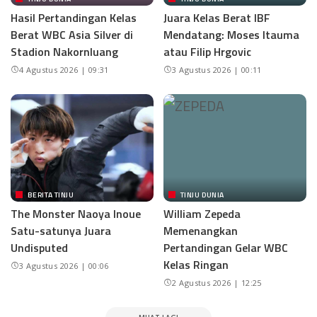
Hasil Pertandingan Kelas
Juara Kelas Berat IBF
Berat WBC Asia Silver di
Mendatang: Moses Itauma
Stadion Nakornluang
atau Filip Hrgovic
4 Agustus 2026 | 09:31
3 Agustus 2026 | 00:11
BERITA TINJU
TINJU DUNIA
The Monster Naoya Inoue
William Zepeda
Satu-satunya Juara
Memenangkan
Undisputed
Pertandingan Gelar WBC
Kelas Ringan
3 Agustus 2026 | 00:06
2 Agustus 2026 | 12:25