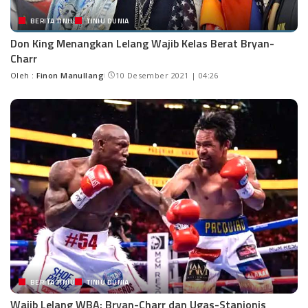
BERITA TINJU
TINJU DUNIA
Don King Menangkan Lelang Wajib Kelas Berat Bryan-
Charr
Oleh :
Finon Manullang
10 Desember 2021 | 04:26
BERITA TINJU
TINJU DUNIA
Wajib Lelang WBA: Bryan-Charr dan Ugas-Stanionis