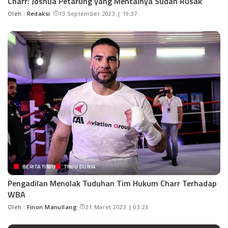
Charr: Joshua Petarung yang Mentalnya Sudah Rusak
Oleh :
Redaksi
13 September 2023 | 19:37
BERITA TINJU
TINJU DUNIA
Pengadilan Menolak Tuduhan Tim Hukum Charr Terhadap
WBA
Oleh :
Finon Manullang
21 Maret 2023 | 03:23