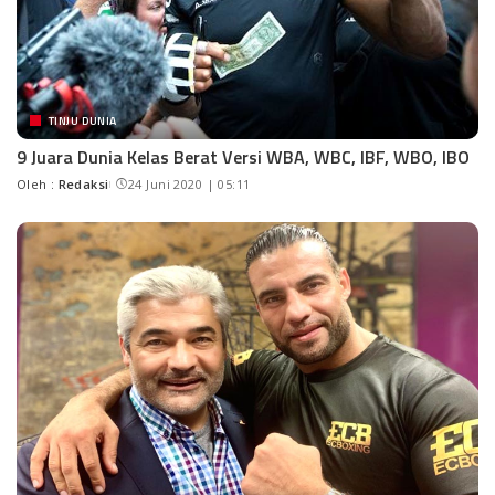
TINJU DUNIA
9 Juara Dunia Kelas Berat Versi WBA, WBC, IBF, WBO, IBO
Oleh :
Redaksi
24 Juni 2020 | 05:11