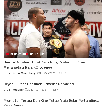
BERITA TINJU
TINJU DUNIA
Hampir 4 Tahun Tidak Naik Ring, Mahmoud Charr
Menghadapi Raja KO Lovejoy
Oleh :
Finon Manullang
15 Mei 2021 | 02:37
Bryan Sukses Hentikan Stiverne Ronde 11
Oleh :
Redaksi
30 Januari 2021 | 12:37
Promotor Tertua Don King Tetap Maju Gelar Pertandingan
Kelas Berat