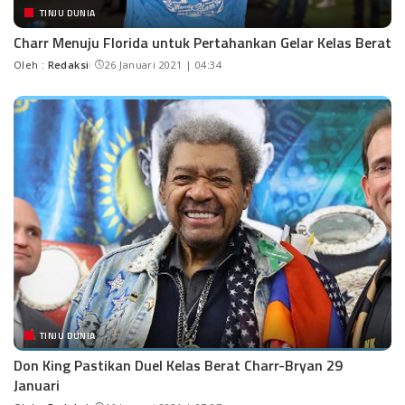
TINJU DUNIA
Charr Menuju Florida untuk Pertahankan Gelar Kelas Berat
Oleh :
Redaksi
26 Januari 2021 | 04:34
TINJU DUNIA
Don King Pastikan Duel Kelas Berat Charr-Bryan 29
Januari