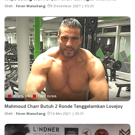
Oleh :
Finon Manullang
9 Desember 2021 | 05:25
BERITA TINJU
TINJU DUNIA
Mahmoud Charr Butuh 2 Ronde Tenggelamkan Lovejoy
Oleh :
Finon Manullang
16 Mei 2021 | 05:31