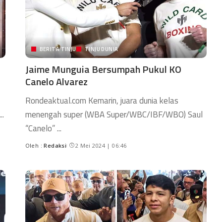
BERITA TINJU
TINJU DUNIA
Jaime Munguia Bersumpah Pukul KO
Canelo Alvarez
Rondeaktual.com Kemarin, juara dunia kelas
...
menengah super (WBA Super/WBC/IBF/WBO) Saul
“Canelo”
...
Oleh :
Redaksi
2 Mei 2024 | 06:46