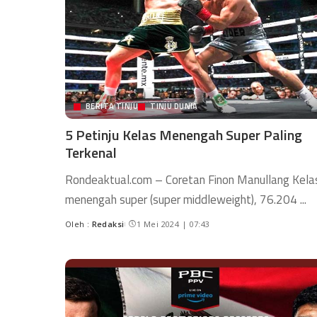
BERITA TINJU
TINJU DUNIA
5 Petinju Kelas Menengah Super Paling
Terkenal
Rondeaktual.com – Coretan Finon Manullang Kela
menengah super (super middleweight), 76.204
...
Oleh :
Redaksi
1 Mei 2024 | 07:43