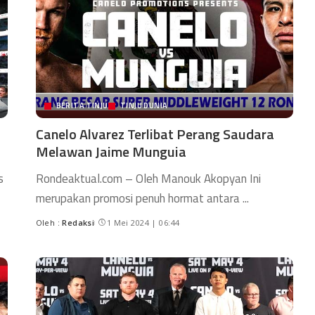
BERITA TINJU
TINJU DUNIA
Canelo Alvarez Terlibat Perang Saudara
Melawan Jaime Munguia
s
Rondeaktual.com – Oleh Manouk Akopyan Ini
merupakan promosi penuh hormat antara
...
Oleh :
Redaksi
1 Mei 2024 | 06:44