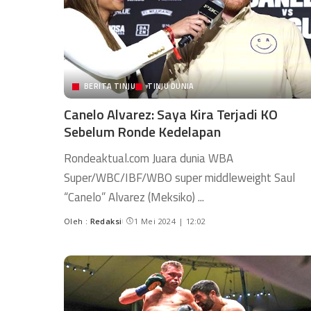
BERITA TINJU
TINJU DUNIA
Canelo Alvarez: Saya Kira Terjadi KO
Sebelum Ronde Kedelapan
Rondeaktual.com Juara dunia WBA
Super/WBC/IBF/WBO super middleweight Saul
“Canelo” Alvarez (Meksiko)
...
Oleh :
Redaksi
1 Mei 2024 | 12:02