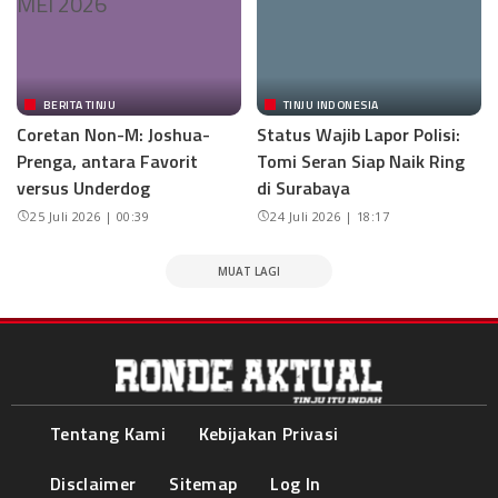
BERITA TINJU
TINJU INDONESIA
Coretan Non-M: Joshua-
Status Wajib Lapor Polisi:
Prenga, antara Favorit
Tomi Seran Siap Naik Ring
versus Underdog
di Surabaya
25 Juli 2026 | 00:39
24 Juli 2026 | 18:17
MUAT LAGI
Tentang Kami
Kebijakan Privasi
Disclaimer
Sitemap
Log In