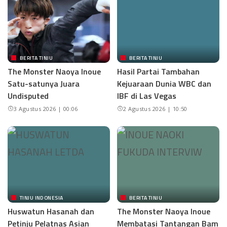
BERITA TINJU
BERITA TINJU
The Monster Naoya Inoue
Hasil Partai Tambahan
Satu-satunya Juara
Kejuaraan Dunia WBC dan
Undisputed
IBF di Las Vegas
3 Agustus 2026 | 00:06
2 Agustus 2026 | 10:50
TINJU INDONESIA
BERITA TINJU
Huswatun Hasanah dan
The Monster Naoya Inoue
Petinju Pelatnas Asian
Membatasi Tantangan Bam