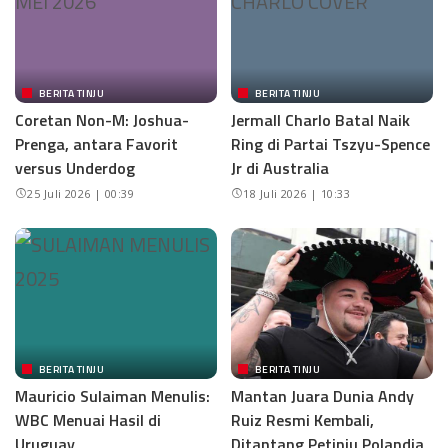
BERITA TINJU
BERITA TINJU
Coretan Non-M: Joshua-
Jermall Charlo Batal Naik
Prenga, antara Favorit
Ring di Partai Tszyu-Spence
versus Underdog
Jr di Australia
25 Juli 2026 | 00:39
18 Juli 2026 | 10:33
BERITA TINJU
BERITA TINJU
Mauricio Sulaiman Menulis:
Mantan Juara Dunia Andy
WBC Menuai Hasil di
Ruiz Resmi Kembali,
Uruguay
Ditantang Petinju Polandia