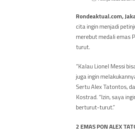
Rondeaktual.com, Jak
cita ingin menjadi peti
merebut medali emas Pe
turut.
“Kalau Lionel Messi bi
juga ingin melakukannya
Sertu Alex Tatontos, d
Kostrad. “Izin, saya in
berturut-turut.”
2 EMAS PON ALEX TA