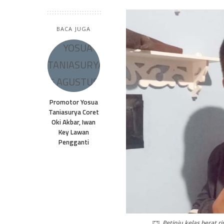
BACA JUGA
Promotor Yosua
Taniasurya Coret
Oki Akbar, Iwan
Key Lawan
Pengganti
Petinju kelas berat r