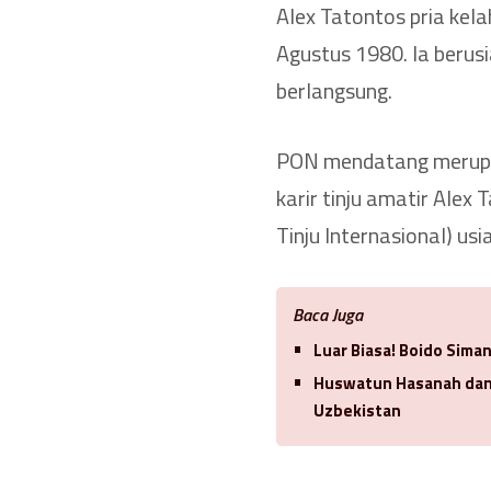
Alex Tatontos pria kel
Agustus 1980. Ia beru
berlangsung.
PON mendatang merupak
karir tinju amatir Ale
Tinju Internasional) usi
Baca Juga
Luar Biasa! Boido Sima
Huswatun Hasanah dan 
Uzbekistan