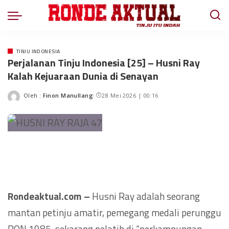
TINJU INDONESIA
Perjalanan Tinju Indonesia [25] – Husni Ray
Kalah Kejuaraan Dunia di Senayan
Oleh :
Finon Manullang
28 Mei 2026 | 00:16
Rondeaktual.com –
Husni Ray adalah seorang
mantan petinju amatir, pemegang medali perunggu
PON 1985, sekarang pelatih di “perkampungan