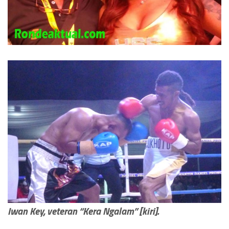
Iwan Key, veteran “Kera Ngalam” [kiri].