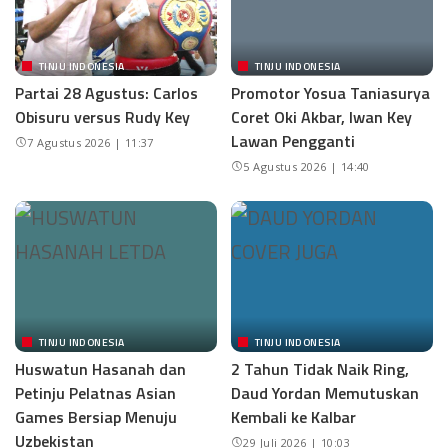
TINJU INDONESIA
TINJU INDONESIA
Partai 28 Agustus: Carlos
Promotor Yosua Taniasurya
Obisuru versus Rudy Key
Coret Oki Akbar, Iwan Key
Lawan Pengganti
7 Agustus 2026 | 11:37
5 Agustus 2026 | 14:40
TINJU INDONESIA
TINJU INDONESIA
Huswatun Hasanah dan
2 Tahun Tidak Naik Ring,
Petinju Pelatnas Asian
Daud Yordan Memutuskan
Games Bersiap Menuju
Kembali ke Kalbar
Uzbekistan
29 Juli 2026 | 10:03