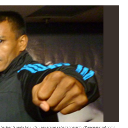
erhenti main tinju dan sekarang sebagai pelatih. (Rondeaktual.com)