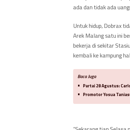
ada dan tidak ada uang
Untuk hidup, Dobrax t
Arek Malang satu ini be
bekerja di sekitar Stas
kembali ke kampung ha
Baca Juga
Partai 28 Agustus: Car
Promotor Yosua Tanias
“Sekarang tiap Selasa 