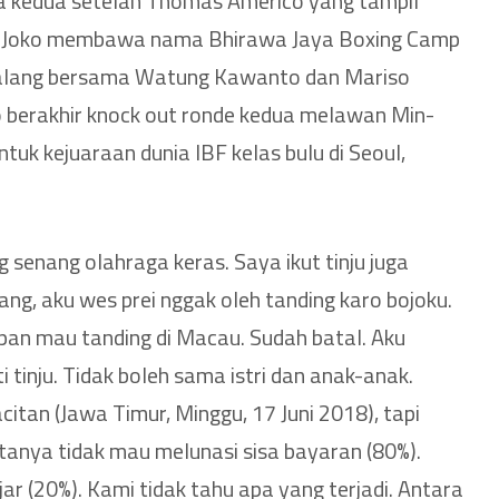
ia kedua setelah Thomas Americo yang tampil
a. Joko membawa nama Bhirawa Jaya Boxing Camp
lang bersama Watung Kawanto dan Mariso
 berakhir knock out ronde kedua melawan Min-
ntuk kejuaraan dunia IBF kelas bulu di Seoul,
senang olahraga keras. Saya ikut tinju juga
ang, aku wes prei nggak oleh tanding karo bojoku.
an mau tanding di Macau. Sudah batal. Aku
 tinju. Tidak boleh sama istri dan anak-anak.
citan (Jawa Timur, Minggu, 17 Juni 2018), tapi
atanya tidak mau melunasi sisa bayaran (80%).
jar (20%). Kami tidak tahu apa yang terjadi. Antara