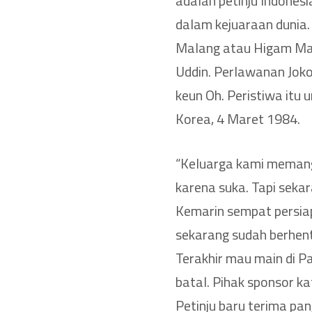
adalah petinju Indones
dalam kejuaraan duni
Malang atau Higam Ma
Uddin. Perlawanan Joko
keun Oh. Peristiwa itu u
Korea, 4 Maret 1984.
“Keluarga kami memang 
karena suka. Tapi sekar
Kemarin sempat persiap
sekarang sudah berhenti
Terakhir mau main di Pa
batal. Pihak sponsor k
Petinju baru terima pan