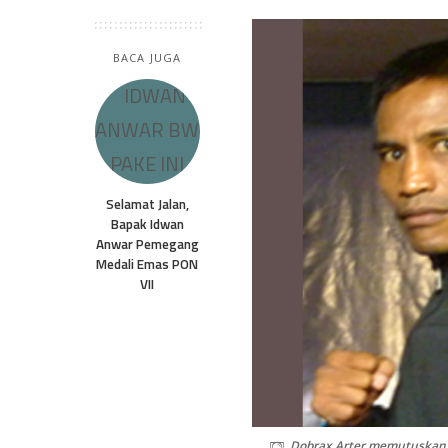
BACA JUGA
Selamat Jalan,
Bapak Idwan
Anwar Pemegang
Medali Emas PON
VII
Dobrax Arter memutuskan b