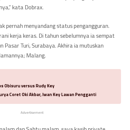
nya,” kata Dobrax.
idak pernah menyandang status pengangguran.
rani kerja keras. Di tahun sebelumnya ia sempat
iun Pasar Turi, Surabaya. Akhira ia mutuskan
lamannya; Malang.
los Obisuru versus Rudy Key
urya Coret Oki Akbar, Iwan Key Lawan Pengganti
Advertisement
malam dan Sabtu malam, saya kasih private