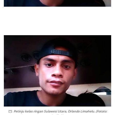
Petinju kelas ringan Sulawesi Utara, Orlando Limahelu. (Fototo: