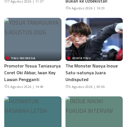
Bukan ke Uzbekistan
7 Agustus 2026 | 11:37
6 Agustus 2026 | 16:33
TINJU INDONESIA
BERITA TINJU
Promotor Yosua Taniasurya
The Monster Naoya Inoue
Coret Oki Akbar, Iwan Key
Satu-satunya Juara
Lawan Pengganti
Undisputed
5 Agustus 2026 | 14:40
3 Agustus 2026 | 00:06