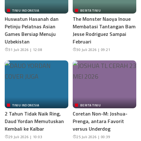
TINJU INDONESIA
BERITA TINJU
Huswatun Hasanah dan
The Monster Naoya Inoue
Petinju Pelatnas Asian
Membatasi Tantangan Bam
Games Bersiap Menuju
Jesse Rodriguez Sampai
Uzbekistan
Februari
31 Juli 2026 | 12:08
30 Juli 2026 | 09:21
TINJU INDONESIA
BERITA TINJU
2 Tahun Tidak Naik Ring,
Coretan Non-M: Joshua-
Daud Yordan Memutuskan
Prenga, antara Favorit
Kembali ke Kalbar
versus Underdog
29 Juli 2026 | 10:03
25 Juli 2026 | 00:39