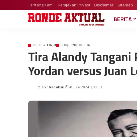
Tentang Kami
Kebijakan Privasi
Disclaimer
Sitemap
BERITA
BERITA TINJU
TINJU INDONESIA
Tira Alandy Tangani
Yordan versus Juan L
Oleh :
Redaksi
20 Juni 2024 | 13:53