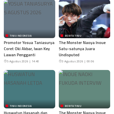
TINJU INDONESIA
BERITA TINJU
Promotor Yosua Taniasurya
The Monster Naoya Inoue
Coret Oki Akbar, Iwan Key
Satu-satunya Juara
Lawan Pengganti
Undisputed
5 Agustus 2026 | 14:40
3 Agustus 2026 | 00:06
TINJU INDONESIA
BERITA TINJU
Huswatun Hasanah dan
The Monster Naoya Inoue