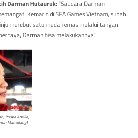
atih Darman Hutauruk:
“Saudara Darman
 semangat. Kemarin di SEA Games Vietnam, sudah
inju merebut satu medali emas melalui tangan
 percaya, Darman bisa melakukannya.”
h, Puspa Aprilia,
Finon Manullang)