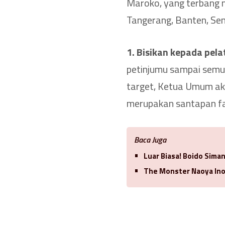
Maroko, yang terbang m
Tangerang, Banten, Sen
1. Bisikan kepada pela
petinjumu sampai semua
target, Ketua Umum aka
merupakan santapan fav
Baca Juga
Luar Biasa! Boido Sima
The Monster Naoya Ino