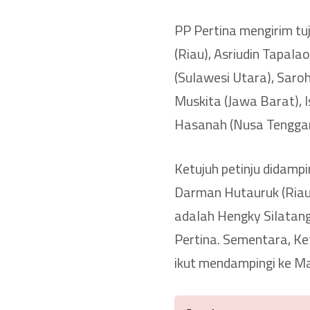
PP Pertina mengirim tuju
(Riau), Asriudin Tapal
(Sulawesi Utara), Saro
Muskita (Jawa Barat), 
Hasanah (Nusa Tenggar
Ketujuh petinju didampi
Darman Hutauruk (Riau)
adalah Hengky Silatang
Pertina. Sementara, K
ikut mendampingi ke M