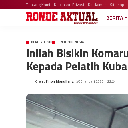
Tentang Kami
Kebijakan Privasi
Disclaimer
Sitemap
BERITA
BERITA TINJU
TINJU INDONESIA
Inilah Bisikin Koma
Kepada Pelatih Kuba
Oleh :
Finon Manullang
30 Januari 2023 | 22:24