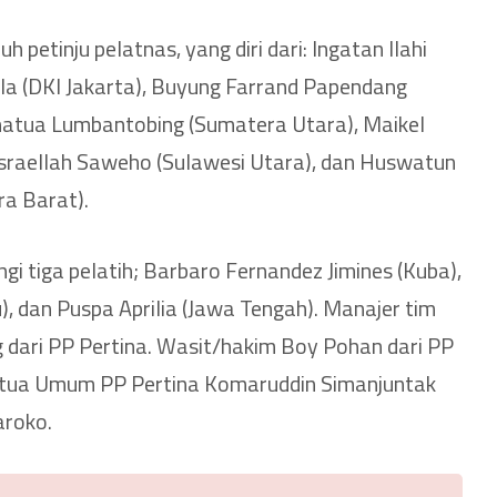
h petinju pelatnas, yang diri dari: Ingatan Ilahi
aola (DKI Jakarta), Buyung Farrand Papendang
hatua Lumbantobing (Sumatera Utara), Maikel
Israellah Saweho (Sulawesi Utara), dan Huswatun
a Barat).
ngi tiga pelatih; Barbaro Fernandez Jimines (Kuba),
, dan Puspa Aprilia (Jawa Tengah). Manajer tim
 dari PP Pertina. Wasit/hakim Boy Pohan dari PP
etua Umum PP Pertina Komaruddin Simanjuntak
aroko.