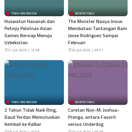
TINJU INDONESIA
BERITA TINJU
Huswatun Hasanah dan
The Monster Naoya Inoue
Petinju Pelatnas Asian
Membatasi Tantangan Bam
Games Bersiap Menuju
Jesse Rodriguez Sampai
Uzbekistan
Februari
31 Juli 2026 | 12:08
30 Juli 2026 | 09:21
TINJU INDONESIA
BERITA TINJU
2 Tahun Tidak Naik Ring,
Coretan Non-M: Joshua-
Daud Yordan Memutuskan
Prenga, antara Favorit
Kembali ke Kalbar
versus Underdog
29 Juli 2026 | 10:03
25 Juli 2026 | 00:39