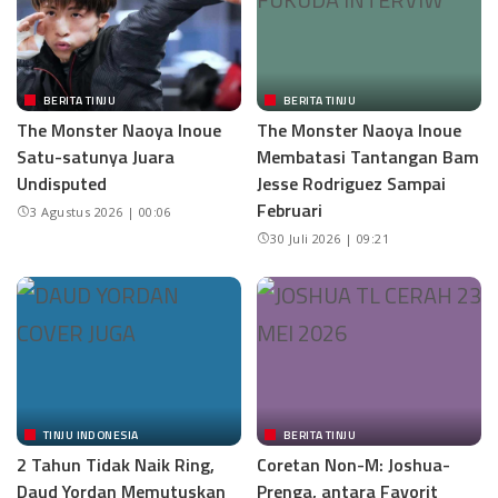
BERITA TINJU
BERITA TINJU
The Monster Naoya Inoue
The Monster Naoya Inoue
Satu-satunya Juara
Membatasi Tantangan Bam
Undisputed
Jesse Rodriguez Sampai
Februari
3 Agustus 2026 | 00:06
30 Juli 2026 | 09:21
TINJU INDONESIA
BERITA TINJU
2 Tahun Tidak Naik Ring,
Coretan Non-M: Joshua-
Daud Yordan Memutuskan
Prenga, antara Favorit