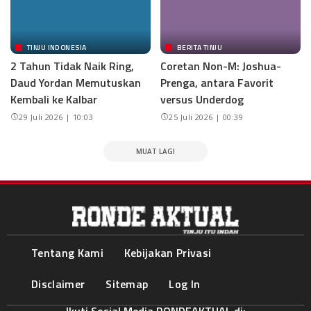
TINJU INDONESIA
BERITA TINJU
2 Tahun Tidak Naik Ring,
Coretan Non-M: Joshua-
Daud Yordan Memutuskan
Prenga, antara Favorit
Kembali ke Kalbar
versus Underdog
29 Juli 2026 | 10:03
25 Juli 2026 | 00:39
MUAT LAGI
Tentang Kami
Kebijakan Privasi
Disclaimer
Sitemap
Log In
Ikuti Sosial Media RONDEAKTUAL di: