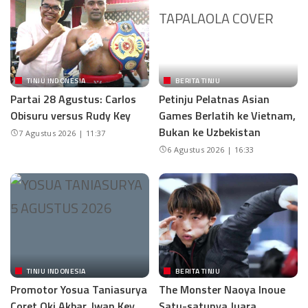
TINJU INDONESIA
BERITA TINJU
Partai 28 Agustus: Carlos
Petinju Pelatnas Asian
Obisuru versus Rudy Key
Games Berlatih ke Vietnam,
Bukan ke Uzbekistan
7 Agustus 2026 | 11:37
6 Agustus 2026 | 16:33
TINJU INDONESIA
BERITA TINJU
Promotor Yosua Taniasurya
The Monster Naoya Inoue
Coret Oki Akbar, Iwan Key
Satu-satunya Juara