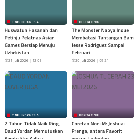
TINJU INDONESIA
BERITA TINJU
Huswatun Hasanah dan
The Monster Naoya Inoue
Petinju Pelatnas Asian
Membatasi Tantangan Bam
Games Bersiap Menuju
Jesse Rodriguez Sampai
Uzbekistan
Februari
31 Juli 2026 | 12:08
30 Juli 2026 | 09:21
TINJU INDONESIA
BERITA TINJU
2 Tahun Tidak Naik Ring,
Coretan Non-M: Joshua-
Daud Yordan Memutuskan
Prenga, antara Favorit
Kembali ke Kalbar
versus Underdog