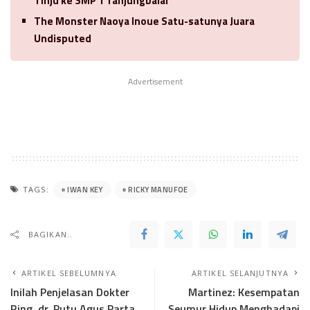
Tinju ke SMP 1 Tanjungbalai
The Monster Naoya Inoue Satu-satunya Juara
Undisputed
Advertisement
IWAN KEY
RICKY MANUFOE
TAGS:
BAGIKAN..
ARTIKEL SEBELUMNYA
ARTIKEL SELANJUTNYA
Inilah Penjelasan Dokter
Martinez: Kesempatan
Ring, dr. Putu Agus Parta
Seumur Hidup Menghadapi