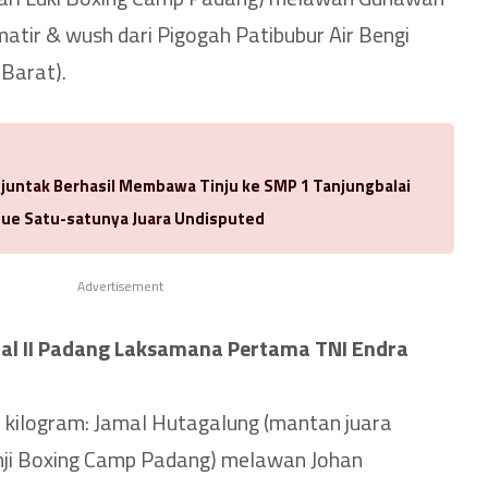
atir & wush dari Pigogah Patibubur Air Bengi
Barat).
njuntak Berhasil Membawa Tinju ke SMP 1 Tanjungbalai
ue Satu-satunya Juara Undisputed
Advertisement
al II Padang Laksamana Pertama TNI Endra
1 kilogram: Jamal Hutagalung (mantan juara
nji Boxing Camp Padang) melawan Johan