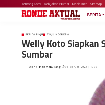
Tentang Kami
Kebijakan Privasi
Disclaimer
Sitemap
BERITA
BERITA TINJU
TINJU INDONESIA
Welly Koto Siapkan
Sumbar
Oleh :
Finon Manullang
24 Februari 2022 | 19:35