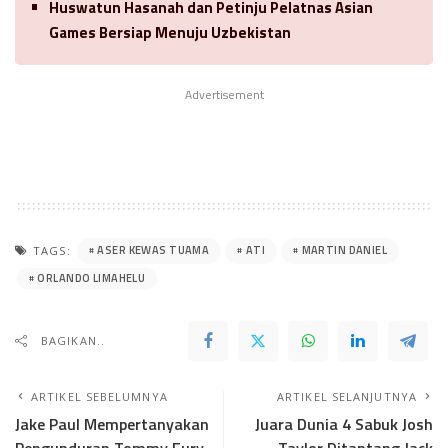
Huswatun Hasanah dan Petinju Pelatnas Asian
Games Bersiap Menuju Uzbekistan
Advertisement
ASER KEWAS TUAMA
ATI
MARTIN DANIEL
TAGS:
ORLANDO LIMAHELU
BAGIKAN..
ARTIKEL SEBELUMNYA
ARTIKEL SELANJUTNYA
Jake Paul Mempertanyakan
Juara Dunia 4 Sabuk Josh
Pengunduran Tommy Fury
Taylor Ditantang Jack