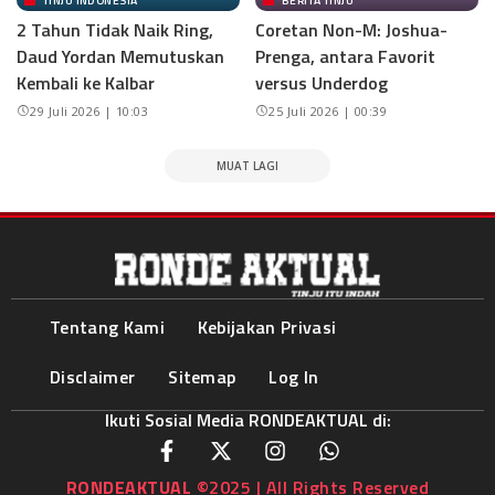
2 Tahun Tidak Naik Ring,
Coretan Non-M: Joshua-
Daud Yordan Memutuskan
Prenga, antara Favorit
Kembali ke Kalbar
versus Underdog
29 Juli 2026 | 10:03
25 Juli 2026 | 00:39
MUAT LAGI
Tentang Kami
Kebijakan Privasi
Disclaimer
Sitemap
Log In
Ikuti Sosial Media RONDEAKTUAL di:
RONDEAKTUAL
©2025 | All Rights Reserved