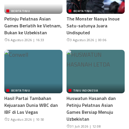
BERITA TINJU
BERITA TINJU
Petinju Pelatnas Asian
The Monster Naoya Inoue
Games Berlatih ke Vietnam,
Satu-satunya Juara
Bukan ke Uzbekistan
Undisputed
6 Agustus 2026 | 16:33
3 Agustus 2026 | 00:06
BERITA TINJU
TINJU INDONESIA
Hasil Partai Tambahan
Huswatun Hasanah dan
Kejuaraan Dunia WBC dan
Petinju Pelatnas Asian
IBF di Las Vegas
Games Bersiap Menuju
Uzbekistan
2 Agustus 2026 | 10:50
31 Juli 2026 | 12:08