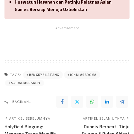
Huswatun Hasanah dan Petinju Pelatnas Asian
Games Bersiap Menuju Uzbekistan
Advertisement
HENGKY SILATANG
JOHNI ASADOMA
TAGS:
SAIDAL MURSALIN
BAGIKAN..
ARTIKEL SEBELUMNYA
ARTIKEL SELANJUTNYA
Holyfield Bingung:
Dubois Berhenti Tinju
Mengapa Tyson Memilih
Selama 5 Bulan Akibat