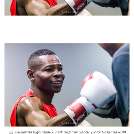
Guillermo Rigondeaux. naik ring hari Sabtu. (Foto: Hosanna Rull)