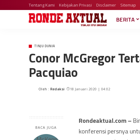
Tentang Kami
Kebijakan Privasi
Disclaimer
Sitemap
BERITA
TINJU DUNIA
Conor McGregor Ter
Pacquiao
Oleh :
Redaksi
18 Januari 2020 | 04:02
Rondeaktual.com –
Bi
BACA JUGA
konferensi persnya unt