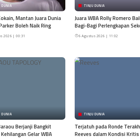
U DUNIA
TINJU DUNIA
okain, Mantan Juara Dunia
Juara WBA Rolly Romero Baik
Parker Boleh Naik Ring
Bagi-Bagi Perlengkapan Sek
s 2026 | 00:31
6 Agustus 2026 | 11:02
U DUNIA
TINJU DUNIA
araou Berjanji Bangkit
Terjatuh pada Ronde Terakhi
 Kehilangan Gelar WBA
Reeves dalam Kondisi Kritis