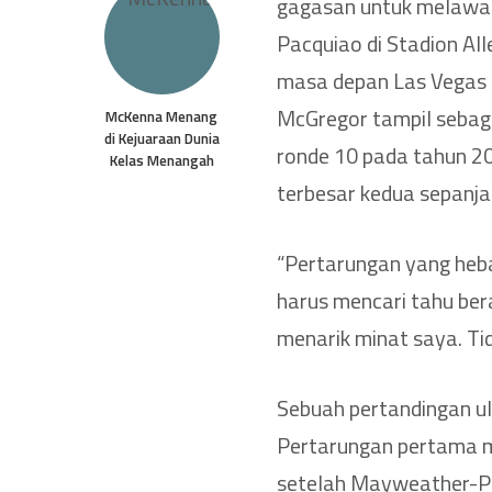
gagasan untuk melawan
Pacquiao di Stadion All
masa depan Las Vegas 
McGregor tampil sebaga
McKenna Menang
di Kejuaraan Dunia
ronde 10 pada tahun 20
Kelas Menangah
terbesar kedua sepanj
“Pertarungan yang heba
harus mencari tahu ber
menarik minat saya. Ti
Sebuah pertandingan u
Pertarungan pertama m
setelah Mayweather-Pa