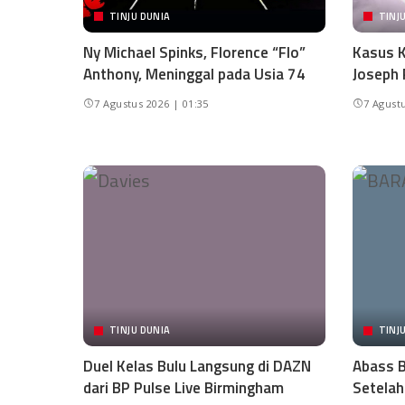
TINJU DUNIA
TINJ
Ny Michael Spinks, Florence “Flo”
Kasus K
Anthony, Meninggal pada Usia 74
Joseph 
7 Agustus 2026 | 01:35
7 Agustu
TINJU DUNIA
TINJ
Duel Kelas Bulu Langsung di DAZN
Abass B
dari BP Pulse Live Birmingham
Setelah