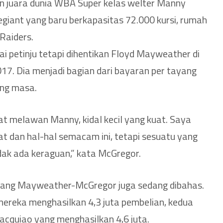
 juara dunia WBA Super kelas welter Manny
egiant yang baru berkapasitas 72.000 kursi, rumah
Raiders.
i petinju tetapi dihentikan Floyd Mayweather di
17. Dia menjadi bagian dari bayaran per tayang
ang masa.
t melawan Manny, kidal kecil yang kuat. Saya
at dan hal-hal semacam ini, tetapi sesuatu yang
dak ada keraguan,” kata McGregor.
lang Mayweather-McGregor juga sedang dibahas.
ereka menghasilkan 4,3 juta pembelian, kedua
cquiao yang menghasilkan 4,6 juta.