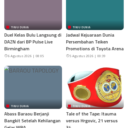
TINJU DUNIA
TINJU DUNIA
Duel Kelas Bulu Langsung di
Jadwal Kejuaraan Dunia
DAZN dari BP Pulse Live
Persembahan Teiken
Birmingham
Promotions di Toyota Arena
6 Agustus 2026 | 08:05
5 Agustus 2026 | 00:39
TINJU DUNIA
TINJU DUNIA
Abass Baraou Berjanji
Tale of the Tape: Itauma
Bangkit Setelah Kehilangan
versus Hrgovic, 21 versus
Gelar WBA
34