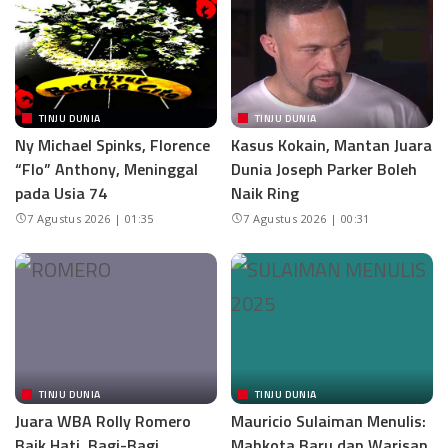
TINJU DUNIA
TINJU DUNIA
Ny Michael Spinks, Florence
Kasus Kokain, Mantan Juara
“Flo” Anthony, Meninggal
Dunia Joseph Parker Boleh
pada Usia 74
Naik Ring
7 Agustus 2026 | 01:35
7 Agustus 2026 | 00:31
TINJU DUNIA
TINJU DUNIA
Juara WBA Rolly Romero
Mauricio Sulaiman Menulis:
Baik Hati, Bagi-Bagi
Mahkota Baru dan Warisan