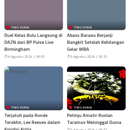
TINJU DUNIA
TINJU DUNIA
Duel Kelas Bulu Langsung di
Abass Baraou Berjanji
DAZN dari BP Pulse Live
Bangkit Setelah Kehilangan
Birmingham
Gelar WBA
6 Agustus 2026 | 08:05
5 Agustus 2026 | 00:35
TINJU DUNIA
TINJU DUNIA
Terjatuh pada Ronde
Petinju Amatir Ruslan
Terakhir, Lee Reeves dalam
Taramov Meninggal Dunia
Kondisi Kritis
4 Agustus 2026 | 09:37