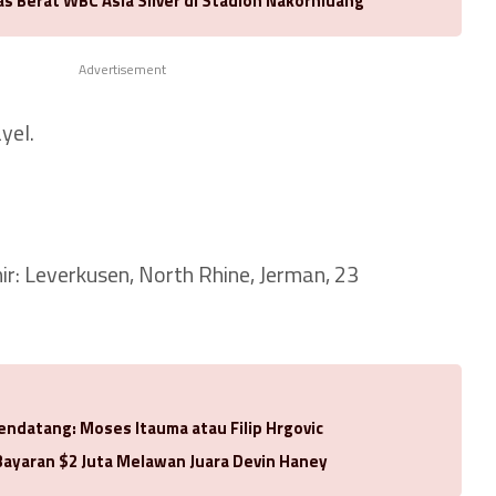
as Berat WBC Asia Silver di Stadion Nakornluang
Advertisement
yel.
ir: Leverkusen, North Rhine, Jerman, 23
Mendatang: Moses Itauma atau Filip Hrgovic
Bayaran $2 Juta Melawan Juara Devin Haney