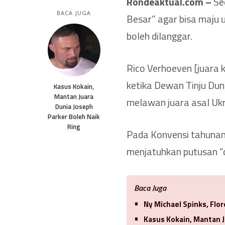
Rondeaktual.com –
Se
BACA JUGA
Besar” agar bisa maju u
boleh dilanggar.
Rico Verhoeven [juara 
ketika Dewan Tinju Du
Kasus Kokain,
Mantan Juara
melawan juara asal Ukr
Dunia Joseph
Parker Boleh Naik
Ring
Pada Konvensi tahunan
menjatuhkan putusan “c
Baca Juga
Ny Michael Spinks, Flo
Kasus Kokain, Mantan J