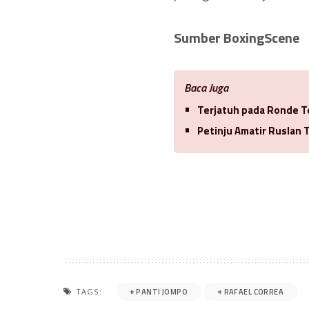
Sumber BoxingScene
Baca Juga
Terjatuh pada Ronde Te
Petinju Amatir Ruslan
PANTI JOMPO
RAFAEL CORREA
TAGS: