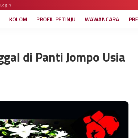
Log In
KOLOM
PROFIL PETINJU
WAWANCARA
PR
gal di Panti Jompo Usia