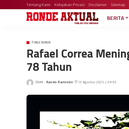
Tentang Kami
Kebijakan Privasi
Disclaimer
Sitemap
BERITA
TINJU DUNIA
Rafael Correa Mening
78 Tahun
Oleh :
Rando Ramindo
13 Agustus 2025 | 04:05