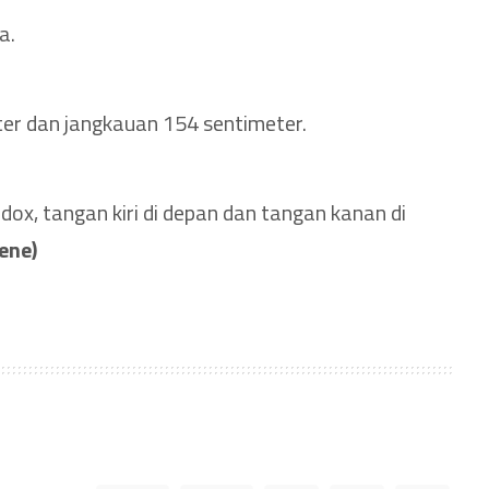
a.
ter dan jangkauan 154 sentimeter.
dox, tangan kiri di depan dan tangan kanan di
cene)