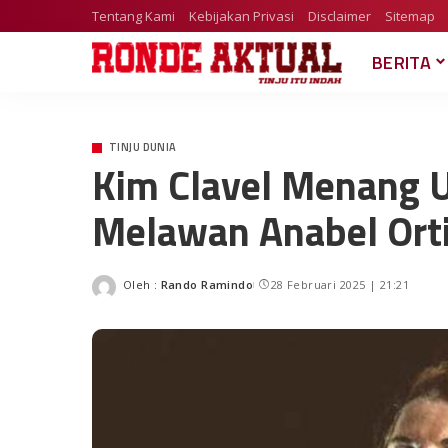
Tentang Kami
Kebijakan Privasi
Disclaimer
Sitemap
BERITA
TINJU DUNIA
Kim Clavel Menang 
Melawan Anabel Ort
Oleh :
Rando Ramindo
28 Februari 2025 | 21:21