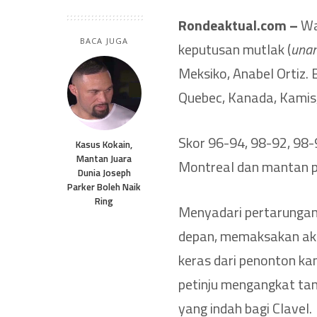
Rondeaktual.com –
Wa
BACA JUGA
keputusan mutlak (
unan
Meksiko, Anabel Ortiz. 
Quebec, Kanada, Kamis,
Skor 96-94, 98-92, 98-
Kasus Kokain,
Mantan Juara
Montreal dan mantan p
Dunia Joseph
Parker Boleh Naik
Ring
Menyadari pertarungan 
depan, memaksakan aks
keras dari penonton ka
petinju mengangkat tan
yang indah bagi Clavel.