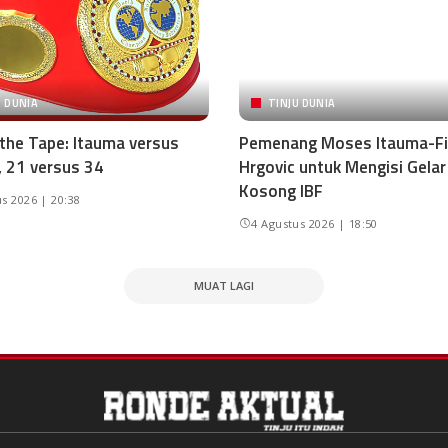
U DUNIA
TINJU DUNIA
 the Tape: Itauma versus
Pemenang Moses Itauma-Fi
, 21 versus 34
Hrgovic untuk Mengisi Gelar
Kosong IBF
s 2026 | 20:38
4 Agustus 2026 | 18:50
MUAT LAGI