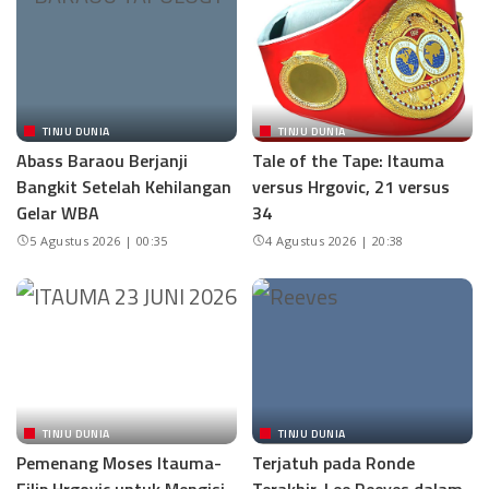
TINJU DUNIA
TINJU DUNIA
Abass Baraou Berjanji
Tale of the Tape: Itauma
Bangkit Setelah Kehilangan
versus Hrgovic, 21 versus
Gelar WBA
34
5 Agustus 2026 | 00:35
4 Agustus 2026 | 20:38
TINJU DUNIA
TINJU DUNIA
Pemenang Moses Itauma-
Terjatuh pada Ronde
Filip Hrgovic untuk Mengisi
Terakhir, Lee Reeves dalam