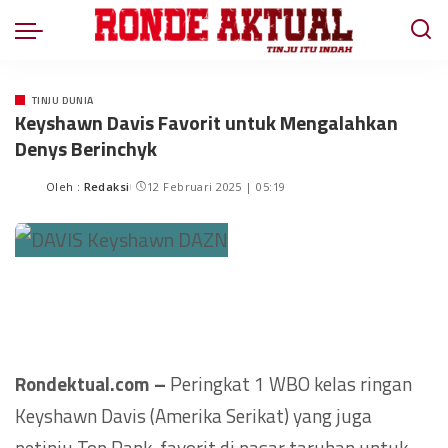
TINJU DUNIA
Keyshawn Davis Favorit untuk Mengalahkan
Denys Berinchyk
Oleh :
Redaksi
12 Februari 2025 | 05:19
Rondektual.com –
Peringkat 1 WBO kelas ringan
Keyshawn Davis (Amerika Serikat) yang juga
petinju Top Rank, favorit di pasar taruhan untuk