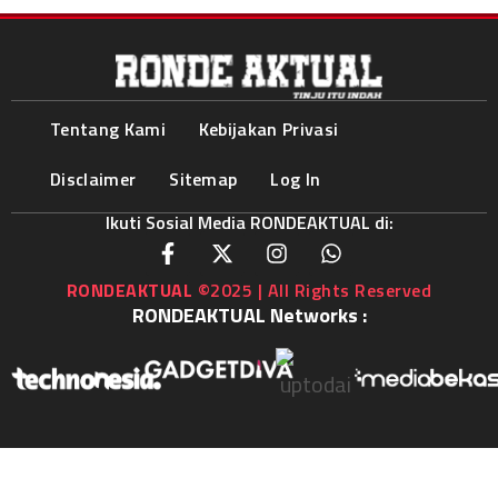
Tentang Kami
Kebijakan Privasi
Disclaimer
Sitemap
Log In
Ikuti Sosial Media RONDEAKTUAL di:
RONDEAKTUAL
©2025 | All Rights Reserved
RONDEAKTUAL Networks :