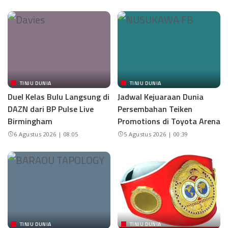
TINJU DUNIA
TINJU DUNIA
Duel Kelas Bulu Langsung di
Jadwal Kejuaraan Dunia
DAZN dari BP Pulse Live
Persembahan Teiken
Birmingham
Promotions di Toyota Arena
6 Agustus 2026 | 08:05
5 Agustus 2026 | 00:39
TINJU DUNIA
TINJU DUNIA