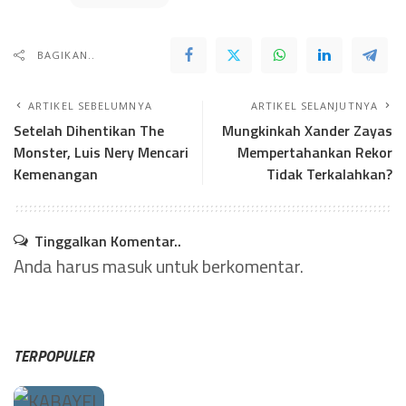
BAGIKAN..
ARTIKEL SEBELUMNYA
ARTIKEL SELANJUTNYA
Setelah Dihentikan The
Mungkinkah Xander Zayas
Monster, Luis Nery Mencari
Mempertahankan Rekor
Kemenangan
Tidak Terkalahkan?
Tinggalkan Komentar..
Anda harus
masuk
untuk berkomentar.
TERPOPULER