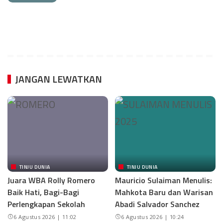
JANGAN LEWATKAN
TINJU DUNIA
TINJU DUNIA
Juara WBA Rolly Romero
Mauricio Sulaiman Menulis:
Baik Hati, Bagi-Bagi
Mahkota Baru dan Warisan
Perlengkapan Sekolah
Abadi Salvador Sanchez
6 Agustus 2026 | 11:02
6 Agustus 2026 | 10:24