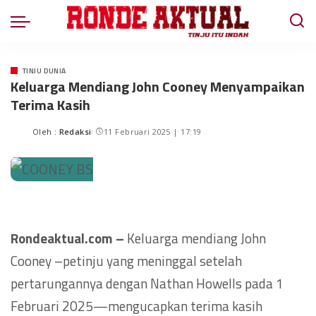
TINJU DUNIA
Keluarga Mendiang John Cooney Menyampaikan
Terima Kasih
Oleh :
Redaksi
11 Februari 2025 | 17:19
Rondeaktual.com –
Keluarga mendiang John
Cooney –petinju yang meninggal setelah
pertarungannya dengan Nathan Howells pada 1
Februari 2025—mengucapkan terima kasih