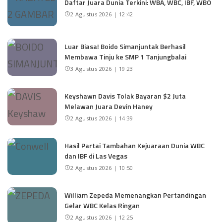
Daftar Juara Dunia Terkini: WBA, WBC, IBF, WBO
2 Agustus 2026 | 12:42
Luar Biasa! Boido Simanjuntak Berhasil
Membawa Tinju ke SMP 1 Tanjungbalai
3 Agustus 2026 | 19:23
Keyshawn Davis Tolak Bayaran $2 Juta
Melawan Juara Devin Haney
2 Agustus 2026 | 14:39
Hasil Partai Tambahan Kejuaraan Dunia WBC
dan IBF di Las Vegas
2 Agustus 2026 | 10:50
William Zepeda Memenangkan Pertandingan
Gelar WBC Kelas Ringan
2 Agustus 2026 | 12:25