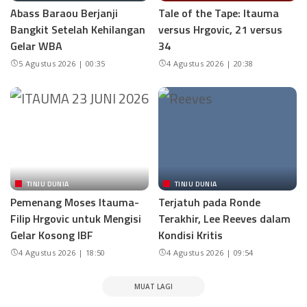
Abass Baraou Berjanji
Tale of the Tape: Itauma
Bangkit Setelah Kehilangan
versus Hrgovic, 21 versus
Gelar WBA
34
5 Agustus 2026 | 00:35
4 Agustus 2026 | 20:38
TINJU DUNIA
TINJU DUNIA
Pemenang Moses Itauma-
Terjatuh pada Ronde
Filip Hrgovic untuk Mengisi
Terakhir, Lee Reeves dalam
Gelar Kosong IBF
Kondisi Kritis
4 Agustus 2026 | 18:50
4 Agustus 2026 | 09:54
MUAT LAGI