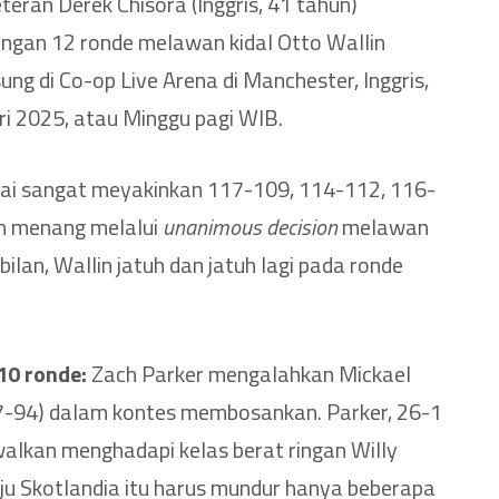
eran Derek Chisora (Inggris, 41 tahun)
gan 12 ronde melawan kidal Otto Wallin
ung di Co-op Live Arena di Manchester, Inggris,
i 2025, atau Minggu pagi WIB.
ilai sangat meyakinkan 117-109, 114-112, 116-
an menang melalui
unanimous decision
melawan
ilan, Wallin jatuh dan jatuh lagi pada ronde
10 ronde:
Zach Parker mengalahkan Mickael
97-94) dalam kontes membosankan. Parker, 26-1
walkan menghadapi kelas berat ringan Willy
nju Skotlandia itu harus mundur hanya beberapa