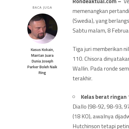
Rondeaktual.com –
Vet
BACA JUGA
memenangkan pertandin
(Swedia), yang berlangs
Sabtu malam, 8 Februar
Tiga juri memberikan n
Kasus Kokain,
Mantan Juara
110. Chisora dinyatak
Dunia Joseph
Parker Boleh Naik
Wallin. Pada ronde semb
Ring
terakhir.
Kelas berat ringan 
Diallo (98-92, 98-93, 
(18 KO), awalnya dijad
Hutchinson tetapi peti