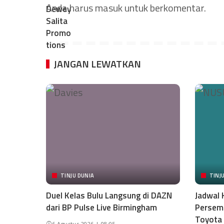
Anda harus
masuk
untuk berkomentar.
JANGAN LEWATKAN
TINJU DUNIA
TINJ
Duel Kelas Bulu Langsung di DAZN
Jadwal 
dari BP Pulse Live Birmingham
Persemb
Toyota
6 Agustus 2026 | 08:05