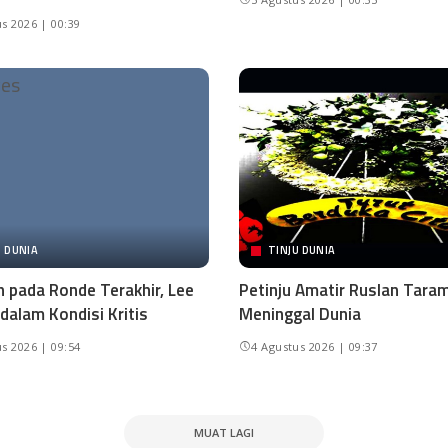
s 2026 | 00:39
U DUNIA
TINJU DUNIA
h pada Ronde Terakhir, Lee
Petinju Amatir Ruslan Tara
dalam Kondisi Kritis
Meninggal Dunia
s 2026 | 09:54
4 Agustus 2026 | 09:37
MUAT LAGI