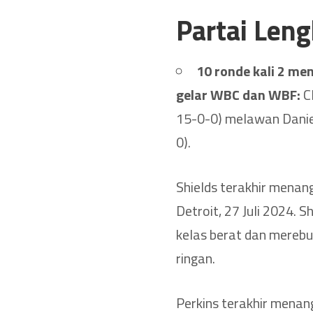
Partai Len
10 ronde kali 2 me
gelar WBC dan WBF:
Cl
15-0-0) melawan Daniell
0).
Shields terakhir mena
Detroit, 27 Juli 2024.
kelas berat dan mereb
ringan.
Perkins terakhir menan